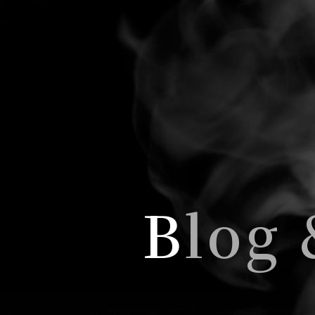
B
log