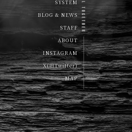
SYSTEM
BLOG & NEWS
STAFF
ABOUT
INSTAGRAM
X(旧Twitter)
MAP