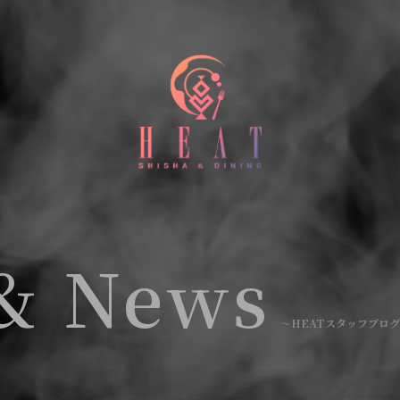
&
News
〜HEATスタッフブログ