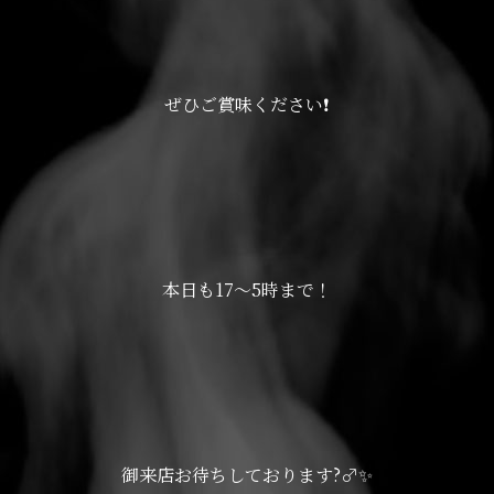
ぜひご賞味ください❗️
本日も17〜5時まで！
御来店お待ちしております?‍♂️✨