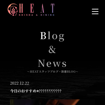
B
log
&
News
〜HEATスタッフブログ・新着BLOG〜
2022.12.22
今日のおすすめ⭐????????????︎︎︎︎