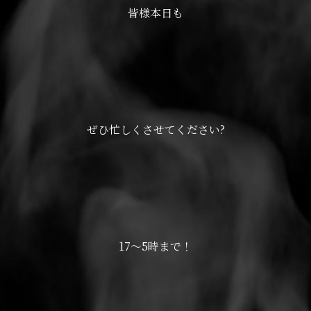
皆様本日も
ぜひ忙しくさせてください?
17〜5時まで！