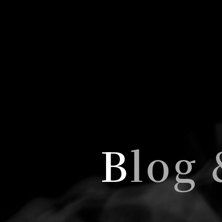
B
log