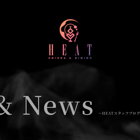
&
News
〜HEATスタッフブログ