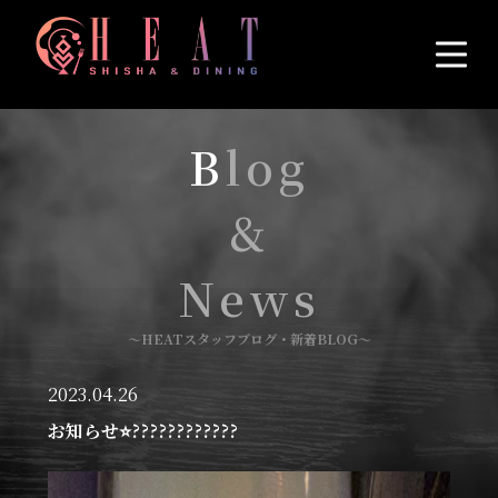
B
log
&
News
〜HEATスタッフブログ・新着BLOG〜
2023.04.26
お知らせ⭐????????????︎︎︎︎