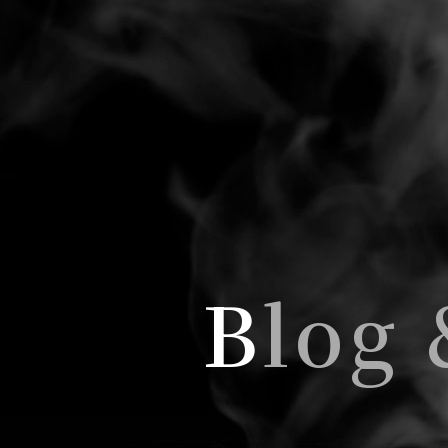
B
log