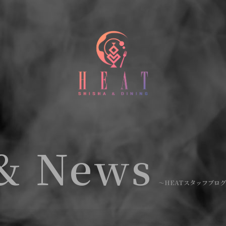
&
News
〜HEATスタッフブログ