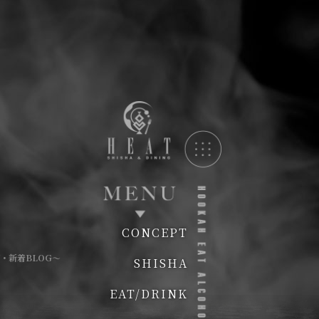
CONCEPT
・新着BLOG〜
SHISHA
EAT/DRINK