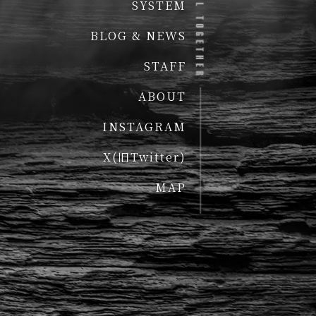
SYSTEM
BLOG & NEWS
STAFF
ABOUT
INSTAGRAM
X(旧Twitter)
MAP